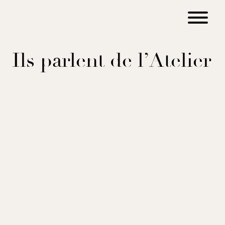
Ils parlent de l’Atelier
Ces nouvelles adresses déco que l’on
va adorer au printemps